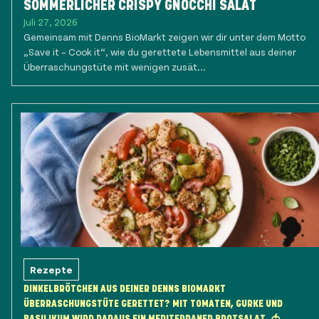
SOMMERLICHER CRISPY GNOCCHI SALAT
Juli 27, 2026
Gemeinsam mit Denns BioMarkt zeigen wir dir unter dem Motto
„Save it – Cook it“, wie du gerettete Lebensmittel aus deiner
Überraschungstüte mit wenigen zusät...
Rezepte
DINKELBRÖTCHEN AUS DEINER DENNS BIOMARKT
ÜBERRASCHUNGSTÜTE GERETTET? MIT TOMATEN, GURKE UND
BASILIKUM WIRD DARAUS EIN MEDITERRANER BROTSALAT. 🍅