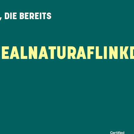
 DIE BEREITS
LNATURA
FLINK
DI