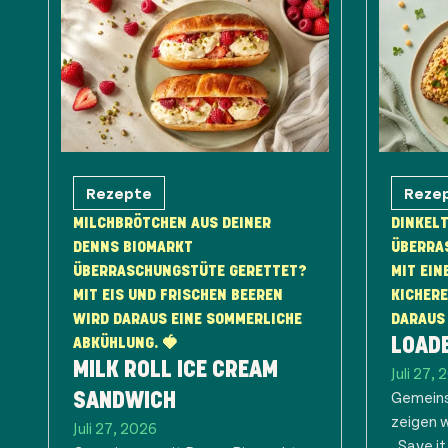
Rezepte
Reze
MILCHBRÖTCHEN AUS DEINER
DINKELT
DENNS BIOMARKT
ÜBERRA
ÜBERRASCHUNGSTÜTE GERETTET?
MIT EIN
MIT EIS UND FRISCHEN BEEREN
KICHER
WIRD DARAUS EINE SOMMERLICHE
DARAUS 
ABKÜHLUNG. 🍓
LOAD
MILK ROLL ICE CREAM
Juli 27,
Gemeins
SANDWICH
zeigen 
Juli 27, 2026
„Save it