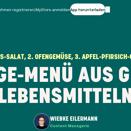
ehmen registrieren
|
MyStore anmelden
App herunterladen
DE
AS-SALAT, 2. OFENGEMÜSE, 3. APFEL-PFIRSICH
GE-MENÜ AUS 
LEBENSMITTEL
WIEBKE EILERMANN
Content Managerin