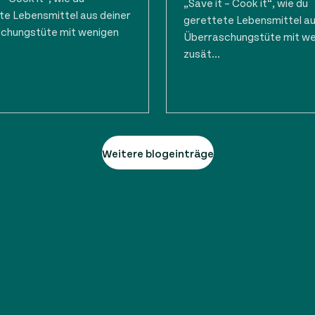
„Save it – Cook it“, wie du
te Lebensmittel aus deiner
gerettete Lebensmittel au
chungstüte mit wenigen
Überraschungstüte mit w
zusät...
Weitere blogeinträge