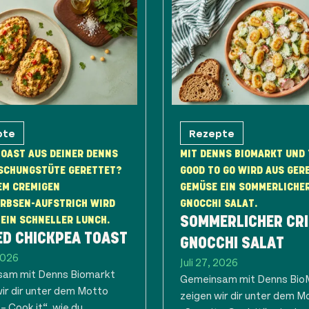
pte
Rezepte
OAST AUS DEINER DENNS
MIT DENNS BIOMARKT UND
SCHUNGSTÜTE GERETTET?
GOOD TO GO WIRD AUS GER
EM CREMIGEN
GEMÜSE EIN SOMMERLICHE
ERBSEN-AUFSTRICH WIRD
GNOCCHI SALAT.
EIN SCHNELLER LUNCH.
SOMMERLICHER CR
ED CHICKPEA TOAST
GNOCCHI SALAT
 2026
Juli 27, 2026
am mit Denns Biomarkt
Gemeinsam mit Denns Bio
wir dir unter dem Motto
zeigen wir dir unter dem M
 – Cook it“, wie du