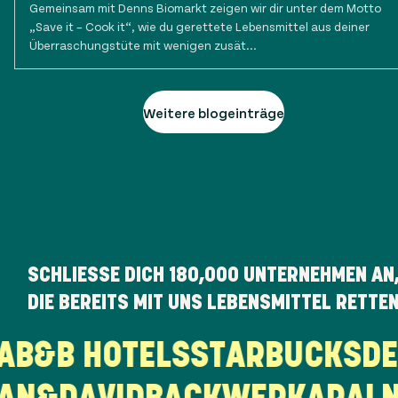
Gemeinsam mit Denns Biomarkt zeigen wir dir unter dem Motto
„Save it – Cook it“, wie du gerettete Lebensmittel aus deiner
Überraschungstüte mit wenigen zusät...
Weitere blogeinträge
SCHLIESSE DICH
180,000
UNTERNEHMEN AN
DIE BEREITS MIT UNS LEBENSMITTEL RETTE
EKA
B&B HOTELS
STARBUCKS
N&DAVID
BACKWERK
ARAL
NO