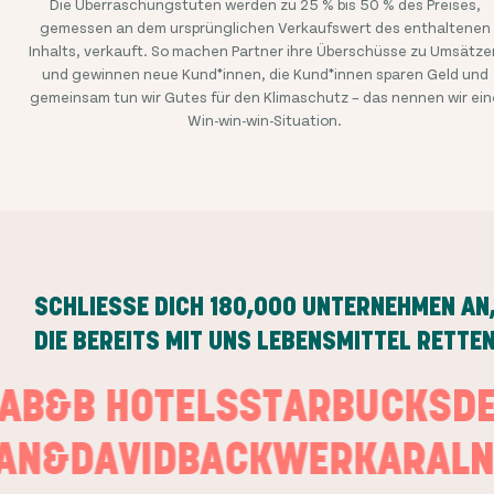
Die Überraschungstüten werden zu 25 % bis 50 % des Preises,
gemessen an dem ursprünglichen Verkaufswert des enthaltenen
Inhalts, verkauft. So machen Partner ihre Überschüsse zu Umsätze
und gewinnen neue Kund*innen, die Kund*innen sparen Geld und
gemeinsam tun wir Gutes für den Klimaschutz – das nennen wir ein
Win-win-win-Situation.
SCHLIESSE DICH
180,000
UNTERNEHMEN AN
DIE BEREITS MIT UNS LEBENSMITTEL RETTE
EKA
B&B HOTELS
STARBUCKS
N&DAVID
BACKWERK
ARAL
NO