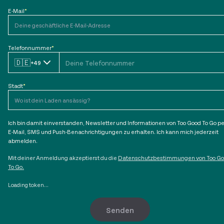
E-Mail
*
Telefonnummer
*
🇩🇪
+49
Stadt
*
Ich bin damit einverstanden, Newsletter und Informationen von Too Good To Go pe
E-Mail, SMS und Push-Benachrichtigungen zu erhalten. Ich kann mich jederzeit
abmelden.
Mit deiner Anmeldung akzeptierst du die
Datenschutzbestimmungen von Too G
To Go.
Loading token...
Senden