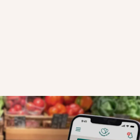
CÓMO FUNCIONAN LOS PACKS
SORPRESA
PASO 2:
ar tu
Los usuarios abren la app , ven el perfil de 
, añade
el mapa y reservan tu Pack Sorpresa para 
gida.