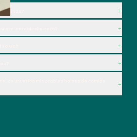
mi tienda?
para mi establecimiento?
d To Go?
sos?
 a los usuarios mis propias bolsas de comida