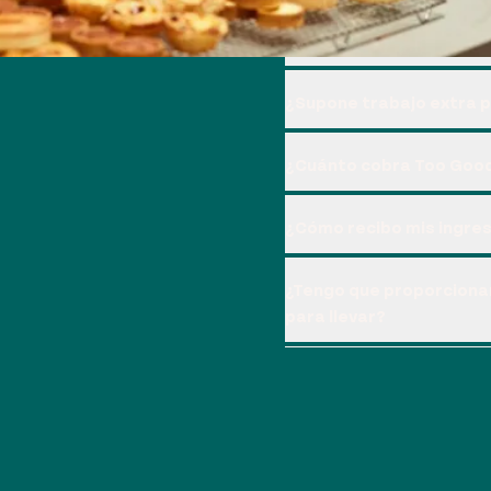
¿Cómo beneficia esto a 
¿Supone trabajo extra 
¿Cuánto cobra Too Goo
¿Cómo recibo mis ingre
¿Tengo que proporcionar
para llevar?