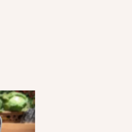
CÓMO FUNCIONAN LOS PACKS
SORPRESA
PASO 3:
tu tienda en
Los usuarios acuden a tu tienda a la hora 
recogerlo.
acordada, muestran su pedido en la app y
Pack Sorpresa.