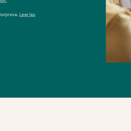
ión.
 Sorpresa.
Leer las