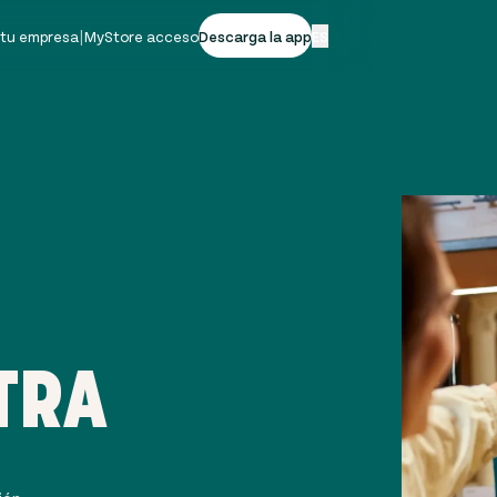
 tu empresa
|
MyStore acceso
Descarga la app
ES
TRA