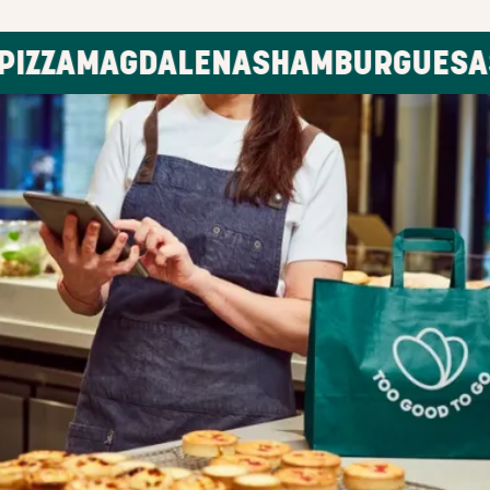
AGDALENAS
HAMBURGUESAS
POKE
QUÉ DEBES SABER
CÓMO SAC
EXCEDENT
TOO GOOD 