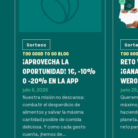
Sorteos
Sort
TOO GOOD TO GO BLOG
TOO GOO
¡APROVECHA LA
RETO
OPORTUNIDAD! 1€, -10%
¡GANA
O -20% EN LA APP
WERO
julio 6, 2026
junio 29
Nuestra misión no descansa:
Queremo
combatir el desperdicio de
máximo,
alimentos y salvar la máxima
haciendo
cantidad posible de comida
planeta
deliciosa. Y como cada gesto
reto par
cuenta, ¡hemos de...