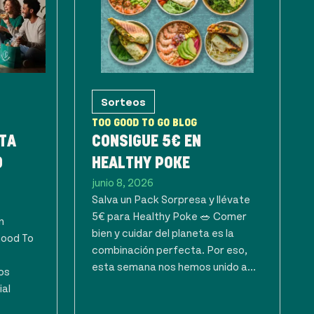
Sorteos
TOO GOOD TO GO BLOG
TA
CONSIGUE 5€ EN
O
HEALTHY POKE
junio 8, 2026
Salva un Pack Sorpresa y llévate
5€ para Healthy Poke 🥗 Comer
n
bien y cuidar del planeta es la
Good To
combinación perfecta. Por eso,
esta semana nos hemos unido a...
os
ial