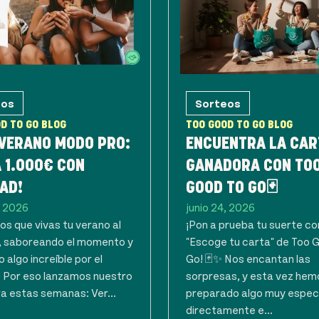
eos
Sorteos
D TO GO BLOG
TOO GOOD TO GO BLOG
 VERANO MODO PRO:
ENCUENTRA LA CAR
 1.000€ CON
GANADORA CON TO
AD!
GOOD TO GO🃏
, 2026
junio 24, 2026
s que vivas tu verano al
¡Pon a prueba tu suerte co
 saboreando el momento y
"Escoge tu carta" de Too 
 algo increíble por el
Go! 🃏✨ Nos encantan las
. Por eso lanzamos nuestro
sorpresas, y esta vez hem
a estas semanas: Ver...
preparado algo muy espec
directamente e...