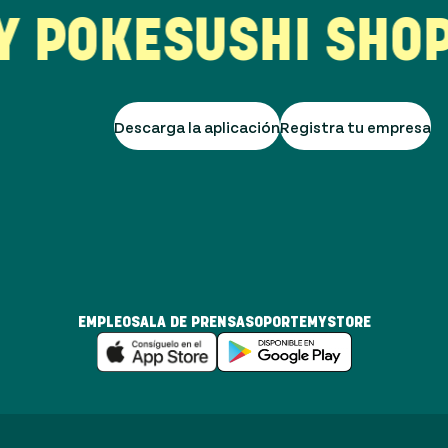
POKE
SUSHI SHOP
G
Descarga la aplicación
Registra tu empresa
EMPLEO
SALA DE PRENSA
SOPORTE
MYSTORE