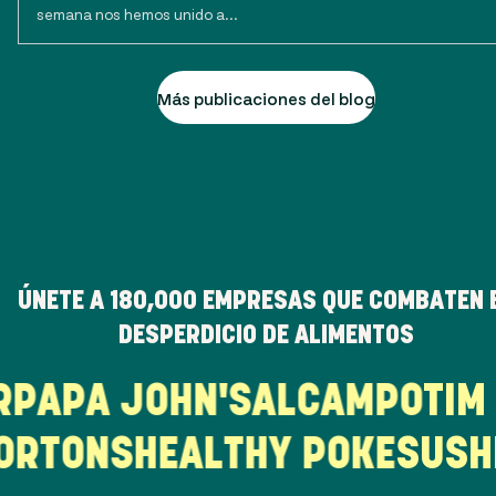
semana nos hemos unido a...
Más publicaciones del blog
ÚNETE A
180,000
EMPRESAS QUE COMBATEN 
DESPERDICIO DE ALIMENTOS
UR
PAPA JOHN'S
ALCAMPO
TI
ORTONS
HEALTHY POKE
SUSHI