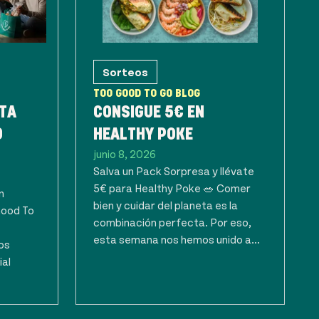
Sorteos
TOO GOOD TO GO BLOG
TA
CONSIGUE 5€ EN
O
HEALTHY POKE
junio 8, 2026
Salva un Pack Sorpresa y llévate
5€ para Healthy Poke 🥗 Comer
n
bien y cuidar del planeta es la
Good To
combinación perfecta. Por eso,
esta semana nos hemos unido a...
os
ial