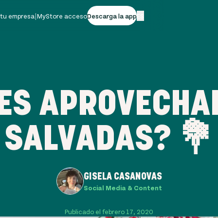
 tu empresa
|
MyStore acceso
Descarga la app
ES
ES APROVECHAR
SALVADAS? 💐
GISELA CASANOVAS
Social Media & Content
Publicado el febrero 17, 2020