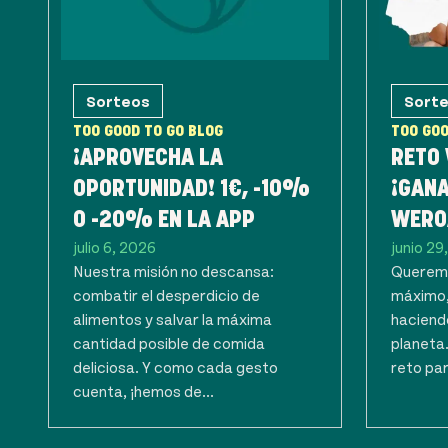
Sorteos
Sort
TOO GOOD TO GO BLOG
TOO GOO
¡APROVECHA LA
RETO
OPORTUNIDAD! 1€, -10%
¡GANA
O -20% EN LA APP
WERO
julio 6, 2026
junio 29
Nuestra misión no descansa:
Queremo
combatir el desperdicio de
máximo,
alimentos y salvar la máxima
haciendo
cantidad posible de comida
planeta
deliciosa. Y como cada gesto
reto par
cuenta, ¡hemos de...