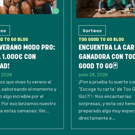
eos
Sorteos
D TO GO BLOG
TOO GOOD TO GO BLOG
 VERANO MODO PRO:
ENCUENTRA LA CAR
 1.000€ CON
GANADORA CON TO
AD!
GOOD TO GO🃏
, 2026
junio 24, 2026
s que vivas tu verano al
¡Pon a prueba tu suerte co
 saboreando el momento y
"Escoge tu carta" de Too 
 algo increíble por el
Go! 🃏✨ Nos encantan las
. Por eso lanzamos nuestro
sorpresas, y esta vez hem
a estas semanas: Ver...
preparado algo muy espec
directamente e...