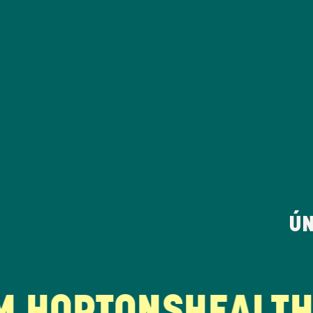
ÚN
 HORTONS
HEALTHY