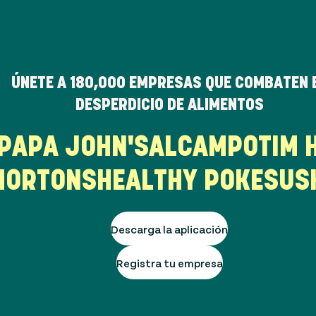
ÚNETE A
180,000
EMPRESAS QUE COMBATEN 
DESPERDICIO DE ALIMENTOS
R
PAPA JOHN'S
ALCAMPO
TIM
ORTONS
HEALTHY POKE
SUSH
Descarga la aplicación
Registra tu empresa