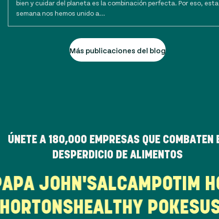
bien y cuidar del planeta es la combinación perfecta. Por eso, esta
semana nos hemos unido a...
Más publicaciones del blog
ÚNETE A
180,000
EMPRESAS QUE COMBATEN 
DESPERDICIO DE ALIMENTOS
R
PAPA JOHN'S
ALCAMPO
TIM
HORTONS
HEALTHY POKE
SUSH