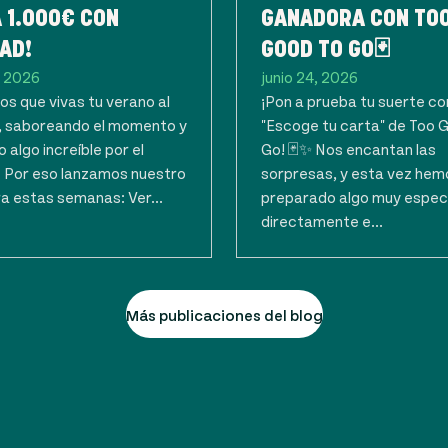
 1.000€ CON
GANADORA CON TO
AD!
GOOD TO GO🃏
, 2026
junio 24, 2026
s que vivas tu verano al
¡Pon a prueba tu suerte co
 saboreando el momento y
"Escoge tu carta" de Too 
 algo increíble por el
Go! 🃏✨ Nos encantan las
. Por eso lanzamos nuestro
sorpresas, y esta vez hem
a estas semanas: Ver...
preparado algo muy espec
directamente e...
Más publicaciones del blog