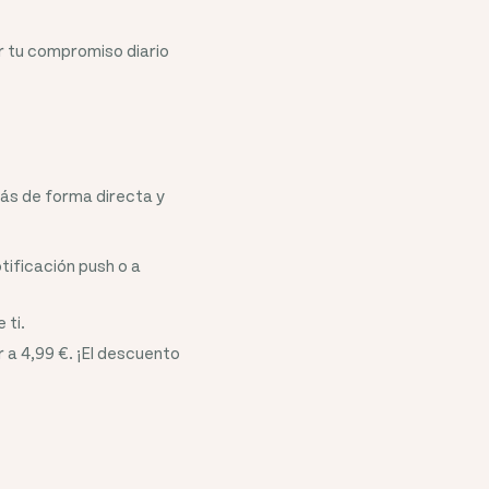
or tu compromiso diario
rás de forma directa y
ificación push o a
 ti.
r a 4,99 €. ¡El descuento