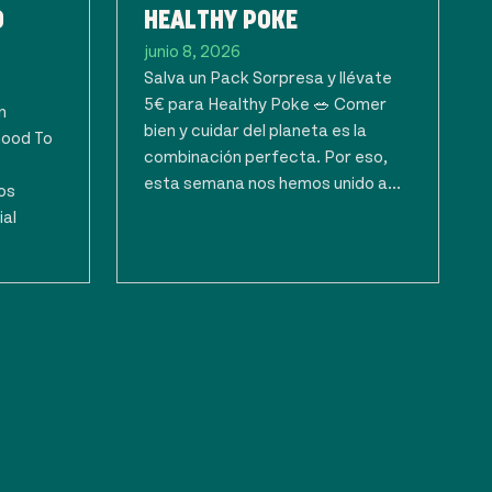
O
HEALTHY POKE
junio 8, 2026
Salva un Pack Sorpresa y llévate
5€ para Healthy Poke 🥗 Comer
n
bien y cuidar del planeta es la
Good To
combinación perfecta. Por eso,
esta semana nos hemos unido a...
os
ial