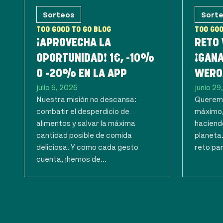
Sorteos
Sort
TOO GOOD TO GO BLOG
TOO GOO
¡APROVECHA LA
RETO
OPORTUNIDAD! 1€, -10%
¡GANA
O -20% EN LA APP
WERO
julio 6, 2026
junio 29
Nuestra misión no descansa:
Queremo
combatir el desperdicio de
máximo,
alimentos y salvar la máxima
haciendo
cantidad posible de comida
planeta
deliciosa. Y como cada gesto
reto par
cuenta, ¡hemos de...