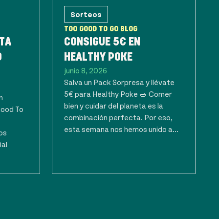
Sorteos
TOO GOOD TO GO BLOG
TA
CONSIGUE 5€ EN
O
HEALTHY POKE
junio 8, 2026
Salva un Pack Sorpresa y llévate
5€ para Healthy Poke 🥗 Comer
n
bien y cuidar del planeta es la
Good To
combinación perfecta. Por eso,
esta semana nos hemos unido a...
os
ial