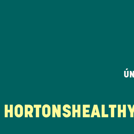
ÚN
HORTONS
HEALTHY 