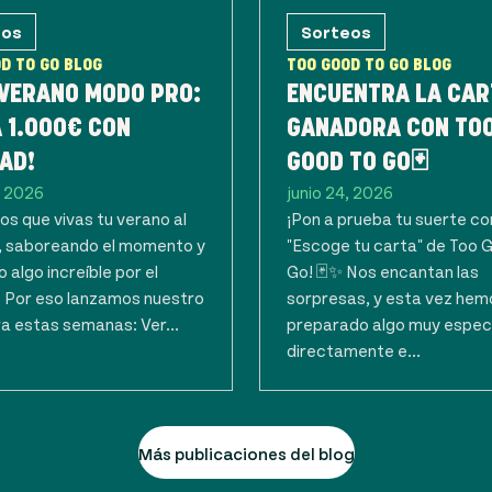
eos
Sorteos
D TO GO BLOG
TOO GOOD TO GO BLOG
 VERANO MODO PRO:
ENCUENTRA LA CAR
 1.000€ CON
GANADORA CON TO
AD!
GOOD TO GO🃏
, 2026
junio 24, 2026
s que vivas tu verano al
¡Pon a prueba tu suerte co
 saboreando el momento y
"Escoge tu carta" de Too 
 algo increíble por el
Go! 🃏✨ Nos encantan las
. Por eso lanzamos nuestro
sorpresas, y esta vez hem
a estas semanas: Ver...
preparado algo muy espec
directamente e...
Más publicaciones del blog