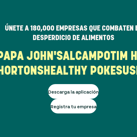
ÚNETE A
180,000
EMPRESAS QUE COMBATEN 
DESPERDICIO DE ALIMENTOS
R
PAPA JOHN'S
ALCAMPO
TIM
HORTONS
HEALTHY POKE
SUSH
Descarga la aplicación
Registra tu empresa