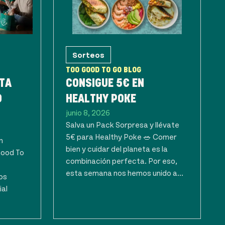
Sorteos
TOO GOOD TO GO BLOG
TA
CONSIGUE 5€ EN
O
HEALTHY POKE
junio 8, 2026
Salva un Pack Sorpresa y llévate
5€ para Healthy Poke 🥗 Comer
n
bien y cuidar del planeta es la
Good To
combinación perfecta. Por eso,
esta semana nos hemos unido a...
os
ial