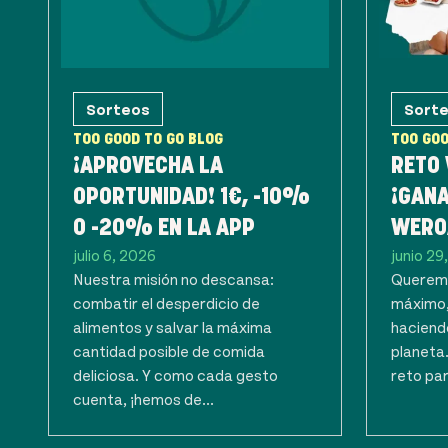
Sorteos
Sort
TOO GOOD TO GO BLOG
TOO GOO
¡APROVECHA LA
RETO
OPORTUNIDAD! 1€, -10%
¡GANA
O -20% EN LA APP
WERO
julio 6, 2026
junio 29
Nuestra misión no descansa:
Queremo
combatir el desperdicio de
máximo,
alimentos y salvar la máxima
haciendo
cantidad posible de comida
planeta
deliciosa. Y como cada gesto
reto par
cuenta, ¡hemos de...