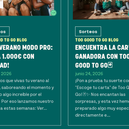
eos
Sorteos
D TO GO BLOG
TOO GOOD TO GO BLOG
 VERANO MODO PRO:
ENCUENTRA LA CAR
 1.000€ CON
GANADORA CON TO
AD!
GOOD TO GO🃏
, 2026
junio 24, 2026
s que vivas tu verano al
¡Pon a prueba tu suerte co
 saboreando el momento y
"Escoge tu carta" de Too 
 algo increíble por el
Go! 🃏✨ Nos encantan las
. Por eso lanzamos nuestro
sorpresas, y esta vez hem
a estas semanas: Ver...
preparado algo muy espec
directamente e...