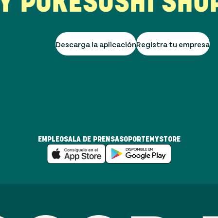
POKE
SUSHI SHOP
G
Descarga la aplicación
Registra tu empresa
EMPLEO
SALA DE PRENSA
SOPORTE
MYSTORE