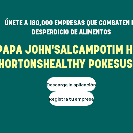
ÚNETE A
180,000
EMPRESAS QUE COMBATEN 
DESPERDICIO DE ALIMENTOS
R
PAPA JOHN'S
ALCAMPO
TIM
HORTONS
HEALTHY POKE
SUSH
Descarga la aplicación
Registra tu empresa