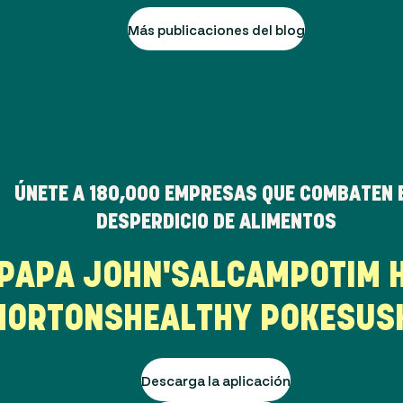
Más publicaciones del blog
ÚNETE A
180,000
EMPRESAS QUE COMBATEN 
DESPERDICIO DE ALIMENTOS
R
PAPA JOHN'S
ALCAMPO
TIM
ORTONS
HEALTHY POKE
SUSH
Descarga la aplicación