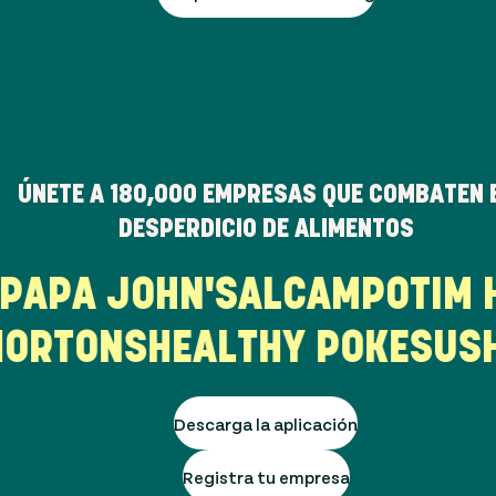
ÚNETE A
180,000
EMPRESAS QUE COMBATEN 
DESPERDICIO DE ALIMENTOS
UR
PAPA JOHN'S
ALCAMPO
TI
ORTONS
HEALTHY POKE
SUSHI
Descarga la aplicación
Registra tu empresa