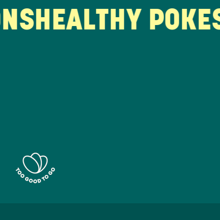
S
HEALTHY POKE
SU