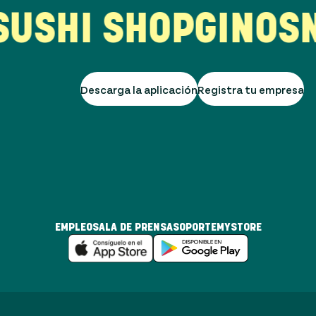
SHI SHOP
GINOS
NH
Descarga la aplicación
Registra tu empresa
EMPLEO
SALA DE PRENSA
SOPORTE
MYSTORE