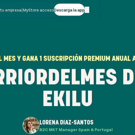
 tu empresa
|
MyStore acceso
Descarga la app
ES
 MES Y GANA 1 SUSCRIPCIÓN PREMIUM ANUAL A
IORDELMES D
EKILU
LORENA DIAZ-SANTOS
B2C MKT Manager Spain & Portugal