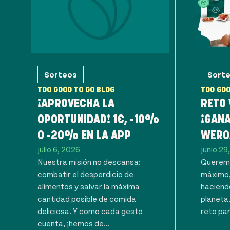
Sorteos
Sort
TOO GOOD TO GO BLOG
TOO GOO
¡APROVECHA LA
RETO
OPORTUNIDAD! 1€, -10%
¡GANA
O -20% EN LA APP
WERO
julio 6, 2026
junio 29
Nuestra misión no descansa:
Queremo
combatir el desperdicio de
máximo,
alimentos y salvar la máxima
haciendo
cantidad posible de comida
planeta
deliciosa. Y como cada gesto
reto par
cuenta, ¡hemos de...