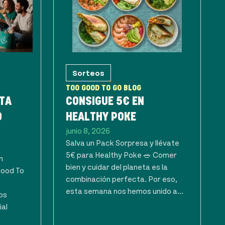
Sorteos
TOO GOOD TO GO BLOG
TA
CONSIGUE 5€ EN
O
HEALTHY POKE
junio 8, 2026
Salva un Pack Sorpresa y llévate
5€ para Healthy Poke 🥗 Comer
n
bien y cuidar del planeta es la
Good To
combinación perfecta. Por eso,
esta semana nos hemos unido a...
os
ial