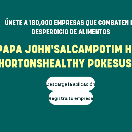
ÚNETE A
180,000
EMPRESAS QUE COMBATEN 
DESPERDICIO DE ALIMENTOS
R
PAPA JOHN'S
ALCAMPO
TIM
HORTONS
HEALTHY POKE
SUSH
Descarga la aplicación
Registra tu empresa