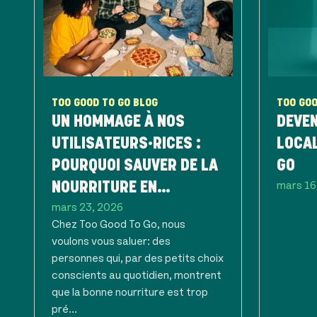
TOO GOOD TO GO BLOG
TOO GOO
UN HOMMAGE À NOS
DEVEN
UTILISATEURS·RICES :
LOCAL
POURQUOI SAUVER DE LA
GO
mars 16
NOURRITURE EN
mars 23, 2026
BELGIQUE, C’EST
Chez Too Good To Go, nous
PRENDRE SOIN DE CE QUI
voulons vous saluer: des
EST PRÉCIEUX
personnes qui, par des petits choix
conscients au quotidien, montrent
que la bonne nourriture est trop
pré...