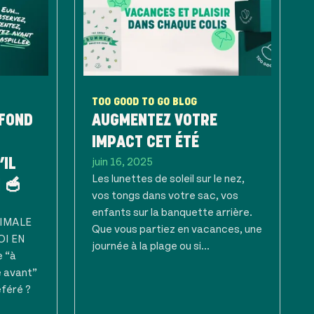
TOO GOOD TO GO BLOG
 FOND
AUGMENTEZ VOTRE
IMPACT CET ÉTÉ
juin 16, 2025
’IL
Les lunettes de soleil sur le nez,
 🥣
vos tongs dans votre sac, vos
enfants sur la banquette arrière.
NIMALE
Que vous partiez en vacances, une
OI EN
journée à la plage ou si...
e “à
 avant”
éféré ?