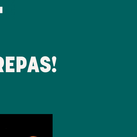
BE
REPAS!