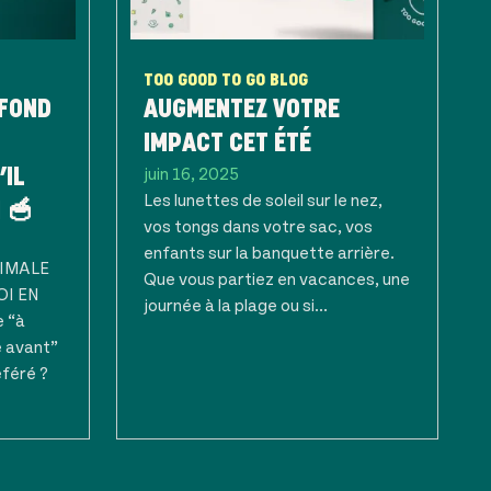
TOO GOOD TO GO BLOG
 FOND
AUGMENTEZ VOTRE
IMPACT CET ÉTÉ
juin 16, 2025
’IL
Les lunettes de soleil sur le nez,
 🥣
vos tongs dans votre sac, vos
enfants sur la banquette arrière.
NIMALE
Que vous partiez en vacances, une
OI EN
journée à la plage ou si...
e “à
 avant”
éféré ?