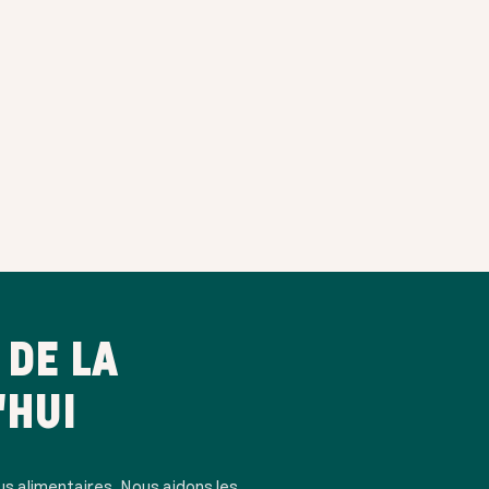
DE LA
'HUI
us alimentaires. Nous aidons les