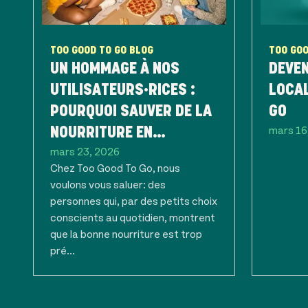
TOO GOOD TO GO BLOG
TOO GOO
UN HOMMAGE À NOS
DEVEN
UTILISATEURS·RICES :
LOCAL
POURQUOI SAUVER DE LA
GO
mars 16
NOURRITURE EN
mars 23, 2026
BELGIQUE, C’EST
Chez Too Good To Go, nous
PRENDRE SOIN DE CE QUI
voulons vous saluer: des
EST PRÉCIEUX
personnes qui, par des petits choix
conscients au quotidien, montrent
que la bonne nourriture est trop
pré...