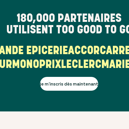
180,000
PARTENAIRES
UTILISENT TOO GOOD TO G
GRANDE EPICERIE
ACCOR
CA
R
MONOPRIX
LECLERC
MARIE 
Je m'inscris dès maintenant