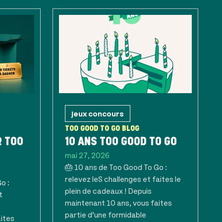
Jeux concours
TOO GOOD TO GO BLOG
R TOO
10 ANS TOO GOOD TO GO
mai 27, 2026
🎂 10 ans de Too Good To Go :
relevez leS challenges et faites le
o :
plein de cadeaux ! Depuis
t
maintenant 10 ans, vous faites
partie d’une formidable
aites