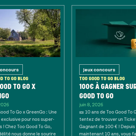
concours
Jeux concours
D TO GO BLOG
TOO GOOD TO GO BLOG
OOD TO GO X
100€ À GAGNER SU
NGO
GOOD TO GO
 2026
juin 8, 2026
Good To Go x GreenGo : Une
🎫 10 ans de Too Good To G
 exclusive pour nos super-
tentez de trouver un Ticke
s ! Chez Too Good To Go,
Gagnant de 100 € ! Depuis
délité nous donne le sourire
maintenant 10 ans, vous f