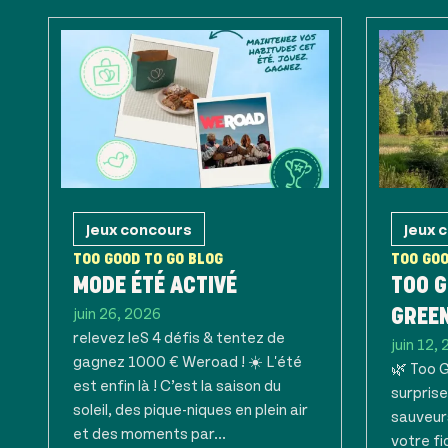
Jeux concours
Jeux 
TOO GOOD TO GO BLOG
TOO GOO
MODE ÉTÉ ACTIVÉ
TOO G
juin 26, 2026
GREE
relevez leS 4 défis & tentez de
juin 12,
gagnez 1000 € Weroad ! ☀️ L'été
🌿 Too 
est enfin là ! C’est la saison du
surprise
soleil, des pique-niques en plein air
sauveur
et des moments par...
votre fi