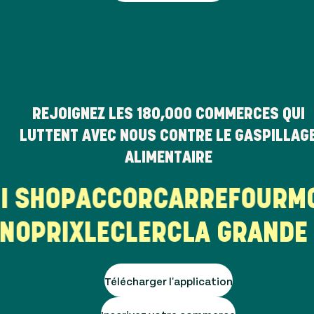
REJOIGNEZ LES
180,000
COMMERCES QUI
LUTTENT AVEC NOUS CONTRE LE GASPILLAG
ALIMENTAIRE
HI SHOP
ACCOR
CARREFOUR
OPRIX
LECLERC
LA GRANDE E
Télécharger l'application