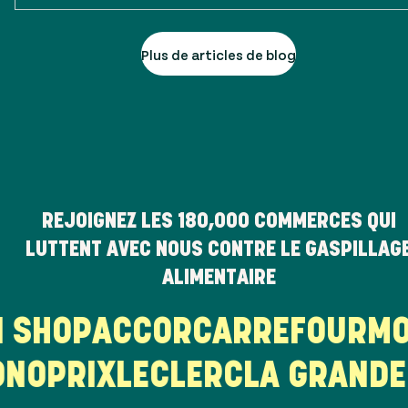
Plus de articles de blog
REJOIGNEZ LES
180,000
COMMERCES QUI
LUTTENT AVEC NOUS CONTRE LE GASPILLAG
ALIMENTAIRE
HI SHOP
ACCOR
CARREFOUR
M
NOPRIX
LECLERC
LA GRANDE 