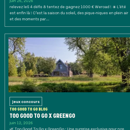
juin 26, 2026
relevez leS 4 défis & tentez de gagnez 1000 € Weroad ! ☀️ L'été
est enfin là ! C’est la saison du soleil, des pique-niques en plein air
et des moments par...
Jeux concours
TOO GOOD TO GO BLOG
TOO GOOD TO GO X GREENGO
juin 12, 2026
🌿 Too Good To Go x GreenGo : Une surprise exclusive pour nos