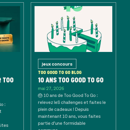
Jeux concours
TOO GOOD TO GO BLOG
R TOO
10 ANS TOO GOOD TO GO
mai 27, 2026
🎂 10 ans de Too Good To Go :
relevez leS challenges et faites le
o :
plein de cadeaux ! Depuis
t
maintenant 10 ans, vous faites
partie d’une formidable
aites
communa...