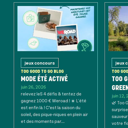
Jeux concours
Jeux 
TOO GOOD TO GO BLOG
TOO GOO
MODE ÉTÉ ACTIVÉ
TOO G
juin 26, 2026
GREE
relevez leS 4 défis & tentez de
juin 12,
gagnez 1000 € Weroad ! ☀️ L'été
🌿 Too 
est enfin là ! C’est la saison du
surprise
soleil, des pique-niques en plein air
sauveur
et des moments par...
votre fi