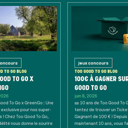
concours
Jeux concours
D TO GO BLOG
TOO GOOD TO GO BLOG
OOD TO GO X
100€ À GAGNER SU
NGO
GOOD TO GO
 2026
juin 8, 2026
Good To Go x GreenGo : Une
🎫 10 ans de Too Good To G
 exclusive pour nos super-
tentez de trouver un Ticke
s ! Chez Too Good To Go,
Gagnant de 100 € ! Depuis
délité nous donne le sourire
maintenant 10 ans, vous f