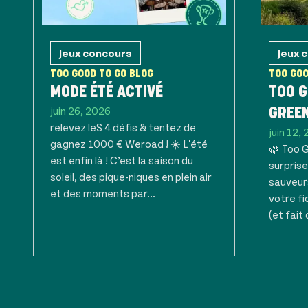
Jeux concours
Jeux 
TOO GOOD TO GO BLOG
TOO GOO
MODE ÉTÉ ACTIVÉ
TOO G
juin 26, 2026
GREE
relevez leS 4 défis & tentez de
juin 12,
gagnez 1000 € Weroad ! ☀️ L'été
🌿 Too 
est enfin là ! C’est la saison du
surprise
soleil, des pique-niques en plein air
sauveur
et des moments par...
votre fi
(et fait 