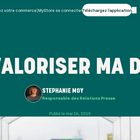
vez votre commerce
|
MyStore se connecter
Téléchargez l'application
FR
ALORISER MA 
STEPHANIE MOY
Responsable des Relations Presse
Publié le mai 16, 2019