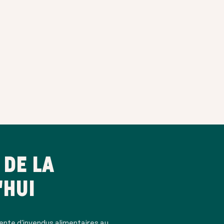
DE LA
'HUI
ente d'invendus alimentaires au