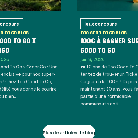
concours
Jeux concours
D TO GO BLOG
TOO GOOD TO GO BLOG
OOD TO GO X
100€ À GAGNER SU
NGO
GOOD TO GO
 2026
juin 8, 2026
Good To Go x GreenGo : Une
🎫 10 ans de Too Good To G
 exclusive pour nos super-
tentez de trouver un Ticke
s ! Chez Too Good To Go,
Gagnant de 100 € ! Depuis
délité nous donne le sourire
maintenant 10 ans, vous f
du bien...
partie d’une formidable
communauté anti...
Plus de articles de blog