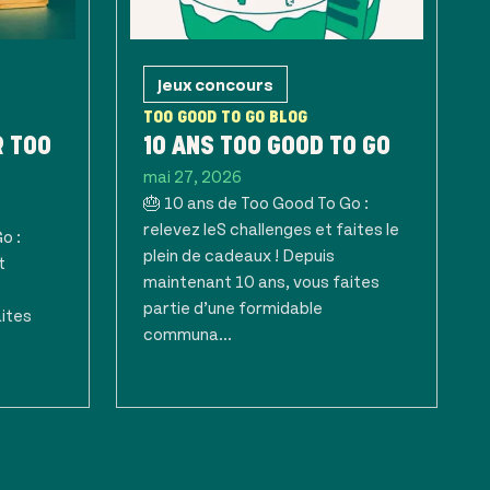
Jeux concours
TOO GOOD TO GO BLOG
R TOO
10 ANS TOO GOOD TO GO
mai 27, 2026
🎂 10 ans de Too Good To Go :
relevez leS challenges et faites le
o :
plein de cadeaux ! Depuis
t
maintenant 10 ans, vous faites
partie d’une formidable
aites
communa...