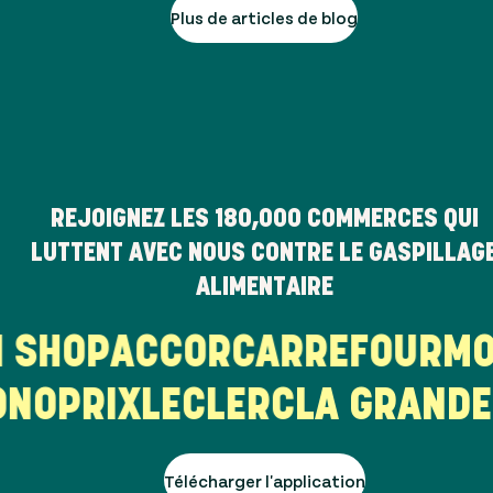
Plus de articles de blog
REJOIGNEZ LES
180,000
COMMERCES QUI
LUTTENT AVEC NOUS CONTRE LE GASPILLAG
ALIMENTAIRE
HI SHOP
ACCOR
CARREFOUR
M
OPRIX
LECLERC
LA GRANDE 
Télécharger l'application