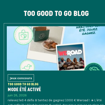
TOO GOOD TO GO BLOG
Jeux concours
TOO GOOD TO GO BLOG
MODE ÉTÉ ACTIVÉ
juin 26, 2026
relevez leS 4 défis & tentez de gagnez 1000 € Weroad ! ☀️ L'été
est enfin là ! C’est la saison du soleil, des pique-niques en plein air