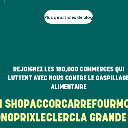
Plus de articles de blog
REJOIGNEZ LES
180,000
COMMERCES QUI
LUTTENT AVEC NOUS CONTRE LE GASPILLAG
ALIMENTAIRE
HI SHOP
ACCOR
CARREFOUR
OPRIX
LECLERC
LA GRANDE E