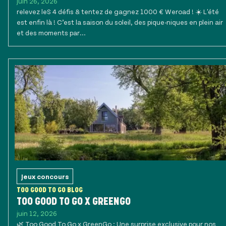
juin 26, 2026
relevez leS 4 défis & tentez de gagnez 1000 € Weroad ! ☀️ L'été
est enfin là ! C’est la saison du soleil, des pique-niques en plein air
et des moments par...
Jeux concours
TOO GOOD TO GO BLOG
TOO GOOD TO GO X GREENGO
juin 12, 2026
🌿 Too Good To Go x GreenGo : Une surprise exclusive pour nos