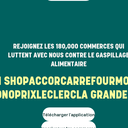
REJOIGNEZ LES
180,000
COMMERCES QUI
LUTTENT AVEC NOUS CONTRE LE GASPILLAG
ALIMENTAIRE
HI SHOP
ACCOR
CARREFOUR
M
NOPRIX
LECLERC
LA GRANDE 
Télécharger l'application