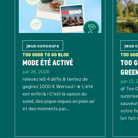
Jeux concours
Jeux 
TOO GOOD TO GO BLOG
TOO GOO
MODE ÉTÉ ACTIVÉ
TOO G
juin 26, 2026
GREE
relevez leS 4 défis & tentez de
juin 12,
gagnez 1000 € Weroad ! ☀️ L'été
🌿 Too 
est enfin là ! C’est la saison du
surprise
soleil, des pique-niques en plein air
sauveur
et des moments par...
votre fi
(et fait 