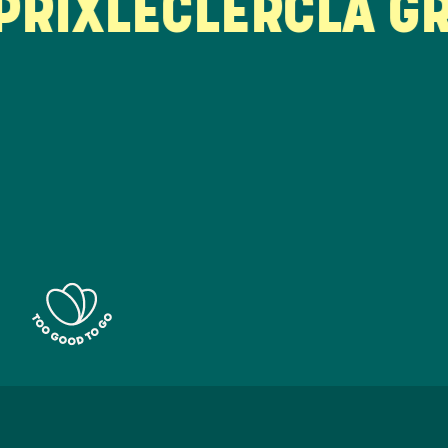
IX
LECLERC
LA GRA