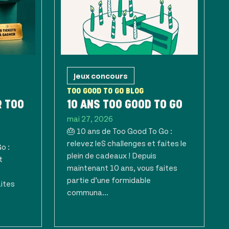
Jeux concours
TOO GOOD TO GO BLOG
R TOO
10 ANS TOO GOOD TO GO
mai 27, 2026
🎂 10 ans de Too Good To Go :
relevez leS challenges et faites le
o :
plein de cadeaux ! Depuis
t
maintenant 10 ans, vous faites
partie d’une formidable
aites
communa...