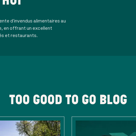
'HUI
ente d'invendus alimentaires au
e, en offrant un excellent
és et restaurants.
TOO GOOD TO GO BLOG