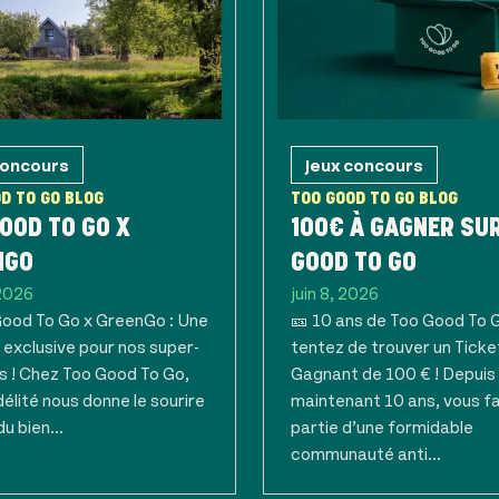
concours
Jeux concours
D TO GO BLOG
TOO GOOD TO GO BLOG
OOD TO GO X
100€ À GAGNER SU
NGO
GOOD TO GO
 2026
juin 8, 2026
Good To Go x GreenGo : Une
🎫 10 ans de Too Good To G
 exclusive pour nos super-
tentez de trouver un Ticke
s ! Chez Too Good To Go,
Gagnant de 100 € ! Depuis
délité nous donne le sourire
maintenant 10 ans, vous f
du bien...
partie d’une formidable
communauté anti...