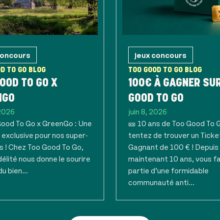
concours
Jeux concours
D TO GO BLOG
TOO GOOD TO GO BLOG
OOD TO GO X
100€ À GAGNER SU
NGO
GOOD TO GO
 2026
juin 8, 2026
Good To Go x GreenGo : Une
🎫 10 ans de Too Good To G
 exclusive pour nos super-
tentez de trouver un Ticke
s ! Chez Too Good To Go,
Gagnant de 100 € ! Depuis
délité nous donne le sourire
maintenant 10 ans, vous f
du bien...
partie d’une formidable
communauté anti...