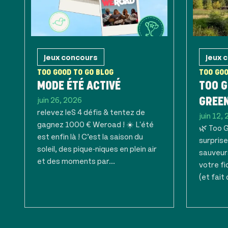
Jeux concours
Jeux 
TOO GOOD TO GO BLOG
TOO GOO
MODE ÉTÉ ACTIVÉ
TOO G
juin 26, 2026
GREE
relevez leS 4 défis & tentez de
juin 12,
gagnez 1000 € Weroad ! ☀️ L'été
🌿 Too 
est enfin là ! C’est la saison du
surprise
soleil, des pique-niques en plein air
sauveur
et des moments par...
votre fi
(et fait 