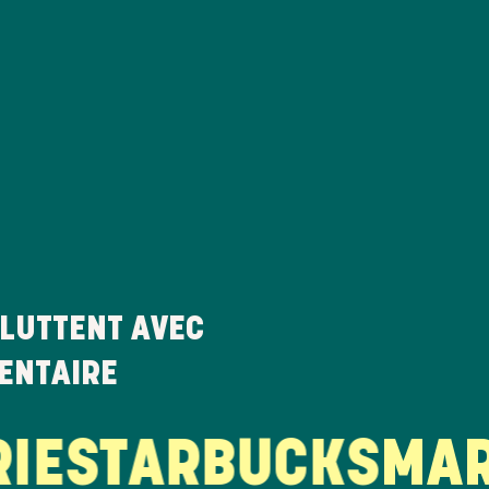
LUTTENT AVEC
MENTAIRE
E
STARBUCKS
MARIE