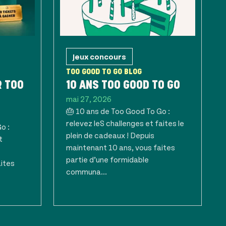
Jeux concours
TOO GOOD TO GO BLOG
R TOO
10 ANS TOO GOOD TO GO
mai 27, 2026
🎂 10 ans de Too Good To Go :
relevez leS challenges et faites le
o :
plein de cadeaux ! Depuis
t
maintenant 10 ans, vous faites
partie d’une formidable
aites
communa...