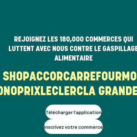
REJOIGNEZ LES
180,000
COMMERCES QUI
LUTTENT AVEC NOUS CONTRE LE GASPILLAG
ALIMENTAIRE
HI SHOP
ACCOR
CARREFOUR
M
NOPRIX
LECLERC
LA GRANDE 
Télécharger l'application
Inscrivez votre commerce