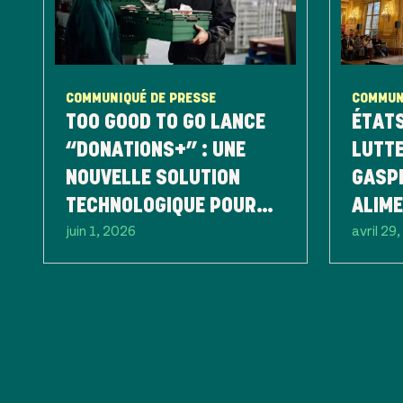
COMMUNIQUÉ DE PRESSE
COMMUN
TOO GOOD TO GO LANCE
ÉTATS
“DONATIONS+” : UNE
LUTTE
NOUVELLE SOLUTION
GASP
TECHNOLOGIQUE POUR
ALIME
juin 1, 2026
avril 29
SIMPLIFIER ET OPTIMISER
L’AG
LE DON ALIMENTAIRE