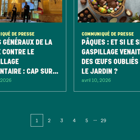
IQUÉ DE PRESSE
COMMUNIQUÉ DE PRESSE
 GÉNÉRAUX DE LA
PÂQUES : ET SI LE 
 CONTRE LE
GASPILLAGE VENAI
ILLAGE
DES ŒUFS OUBLIÉS
NTAIRE : CAP SUR
LE JARDIN ?
, 2026
avril 10, 2026
ENDA 2030
1
2
3
4
5
29