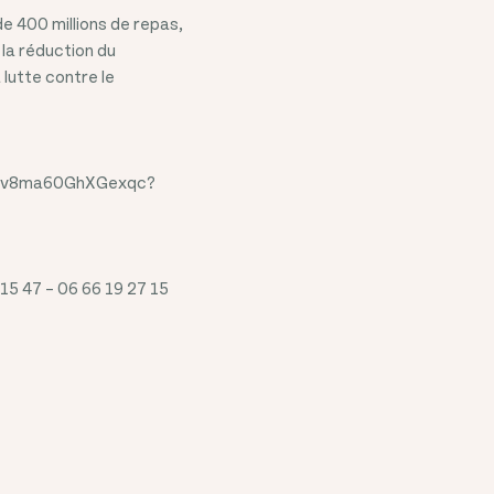
e 400 millions de repas,
la réduction du
 lutte contre le
FGLtv8ma60GhXGexqc?
15 47 – 06 66 19 27 15