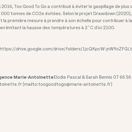
2016, Too Good To Go a contribué à éviter le gaspillage de plus d
00 000 tonnes de CO2e évitées. Selon le projet Drawdown (2020), 
t la première mesure à prendre à son échelle pour contribuer à la
n limitant la hausse des températures à 2˚C d'ici 2100.
ici (https://drive.google.com/drive/folders/1jcQKpcW-jnWYoZ
gence Marie-Antoinette
Elodie Pascal & Sarah Bennis 07 66 56 
inette.fr (mailto:toogoodtogo@marie-antoinette.fr)