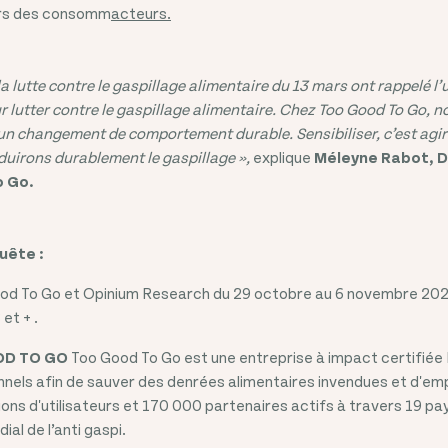
rs des consomm
acteurs.
a lutte contre le gaspillage alimentaire du 13 mars ont rappelé l
r lutter contre le gaspillage alimentaire. Chez Too Good To Go,
 un changement de comportement durable. Sensibiliser, c’est agir
duirons durablement le gaspillage »,
explique
Méleyne Rabot, D
o Go.
uête :
d To Go et Opinium Research du 29 octobre au 6 novembre 2024
et + .
OD TO GO
Too Good To Go est une entreprise à impact certifiée
onnels afin de sauver des denrées alimentaires invendues et d'em
lions d'utilisateurs et 170 000 partenaires actifs à travers 19 p
ial de l’anti gaspi.