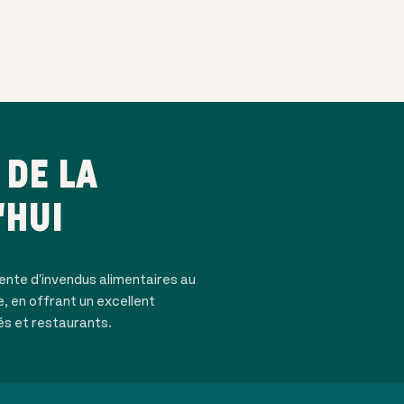
DE LA
'HUI
ente d'invendus alimentaires au
e, en offrant un excellent
és et restaurants.