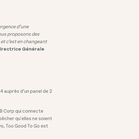
’urgence d’une
 nous proposons des
 et c’est en changeant
irectrice Générale
 auprès d’un panel de 2
 B Corp qui connecte
pêcher qu'elles ne soient
ays, Too Good To Go est