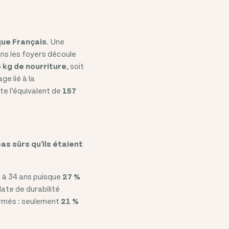
que Français
. Une
ns les foyers découle
5 kg de nourriture
, soit
e lié à la
tte l’équivalent de
157
as sûrs qu'ils étaient
 à 34 ans puisque
27 %
ate de durabilité
formés : seulement
21 %