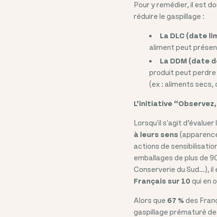
Pour y remédier, il est d
réduire le gaspillage :
La DLC (date l
aliment peut présent
La DDM (date de
produit peut perdre
(ex : aliments secs
L’initiative “Observez,
Lorsqu'il s'agit d’évalue
à leurs sens
(apparence,
actions de sensibilisat
emballages de plus de 90
Conserverie du Sud…), il
Français sur 10
qui en 
Alors que
67 %
des Franç
gaspillage prématuré des