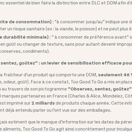
onc essentiel de bien faire la distinction entre DLC et DDM afin d’
imite de consommation)
: “à consommer jusqu’au” indique une d
er un risque sanitaire (ex : la viande, le poisson) et ne peut plu
 durabilité minimale)
: “ à consommer de préférence avant” si
 en goût ou changer de texture, sans pour autant devenir impro
, conserves, condiments).
 sentez, goûtez” : un levier de sensibilisation efficace pour
r la fraîcheur d’un produit qui comporte une DDM,
seulement
46 
 odeur, goût). Face à ce constat, Too Good To Go a mis en plac
ion au travers de son pictogramme
“Observez, sentez, goûtez”
 marques partenaires en France (Charles & Alice, Mondelez, Côte
 est imprimé sur
2 milliards
de produits chaque année. Cette init
ont déjà entendu parler ou l’ont vue sur des emballages.
ais estiment que le manque d’information sur les dates de pére
 aliments, Too Good To Go agit ainsi concrètement pour inculque