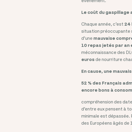
événement.
Le coût du gaspillage
Chaque année, c’est
24 
situation préoccupante s
d’une
mauvaise compr
10 repas jetés par an
méconnaissance des DL
euros
de nourriture cha
En cause, une mauvai
52 % des Français adme
encore bons à conso
compréhension des dates
d’entre eux pensent à to
minimale est dépassée. P
des Européens âgés de 1