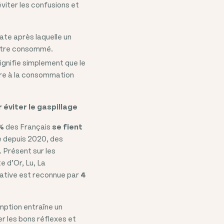
éviter les confusions et
ate après laquelle un
s être consommé.
gnifie simplement que le
pre à la consommation
 éviter le gaspillage
%
des Français
se fient
e depuis 2020, des
. Présent sur les
 d’Or, Lu, La
iative est reconnue par
4
mption entraîne un
r les bons réflexes et