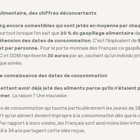
 alimentaire, des chiffres déconcertants
kg encore comestibles qui sont jetés en moyenne par cha
urtout lorsque l’on sait que
20 %
du gaspillage alimentaire
da
éhension des dates de consommation
. C’est l’équivalent de
 et par personne.
Pour le porte-monnaie des Français ce gaspillag
C et DDM représente
30 euros
par an, sachant qu’un individu je
que année.
se connaissance des dates de consommation
ttent avoir déjà jeté des aliments parce qu'ils n'étaient p
mmer
. La raison ? Une mauvaise
 de consommation qui touche particulièrement les jeunes de 18
rt qu’un aliment devient impropre à la consommation dès que la d
ar rapport à leurs voisins, les Français sont ainsi moins bien in
8 à 34 ans partagent cette idée reçue.