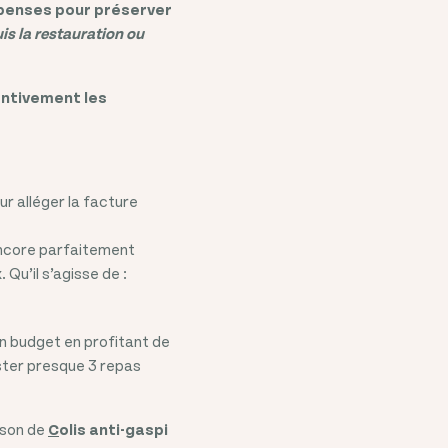
épenses pour préserver
is la restauration ou
ntivement les
r alléger la facture
ncore parfaitement
Qu’il s’agisse de :
on budget en profitant de
uster presque 3 repas
ison de
C
olis anti-gaspi