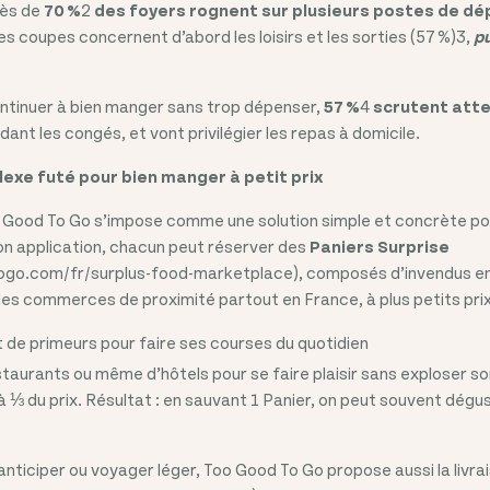
rès de
70 %
2
des foyers rognent sur plusieurs postes de d
Les coupes concernent d’abord les loisirs et les sorties (57 %)3,
pu
ntinuer à bien manger sans trop dépenser,
57 %
4
scrutent atte
nt les congés, et vont privilégier les repas à domicile.
lexe futé pour bien manger à petit prix
 Good To Go s’impose comme une solution simple et concrète pou
on application, chacun peut réserver des
Paniers Surprise
go.com/fr/surplus-food-marketplace), composés d’invendus e
es commerces de proximité partout en France, à plus petits prix. 
de primeurs pour faire ses courses du quotidien
staurants ou même d’hôtels pour se faire plaisir sans exploser s
à ⅓ du prix. Résultat : en sauvant 1 Panier, on peut souvent dég
anticiper ou voyager léger, Too Good To Go propose aussi la livra