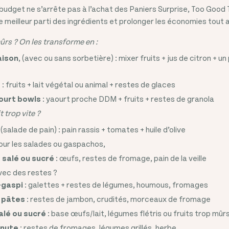
budget ne s’arrête pas à l’achat des Paniers Surprise, Too Good
le meilleur parti des ingrédients et prolonger les économies tout
ûrs ? On les transforme en :
aison
, (avec ou sans sorbetière) : mixer fruits + jus de citron + u
s
: fruits + lait végétal ou animal + restes de glaces
ourt bowls
: yaourt proche DDM + fruits + restes de granola
t trop vite ?
(salade de pain) : pain rassis + tomates + huile d’olive
ur les salades ou gaspachos,
 salé ou sucré
: œufs, restes de fromage, pain de la veille
vec des restes ?
-gaspi
: galettes + restes de légumes, houmous, fromages
 pâtes
: restes de jambon, crudités, morceaux de fromage
alé ou sucré
: base œufs/lait, légumes flétris ou fruits trop mûr
inute
: restes de fromages, légumes grillés, herbe