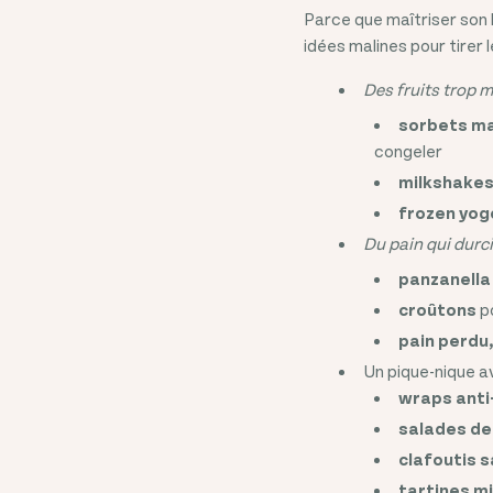
Parce que maîtriser son 
idées malines pour tirer 
Des fruits trop m
sorbets m
congeler
milkshake
frozen yog
Du pain qui durci
panzanella
croûtons
po
pain perdu,
Un pique-nique a
wraps anti
salades de
clafoutis s
tartines m