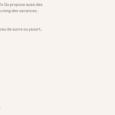
 To Go propose aussi des
 au long des vacances.
n peu de sucre ou yaourt,
s