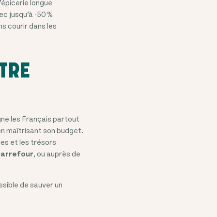
’épicerie longue
ec jusqu’à -50 %
ns courir dans les
TRE
e les Français partout
en maîtrisant son budget.
es et les trésors
arrefour
, ou auprès de
ossible de sauver un