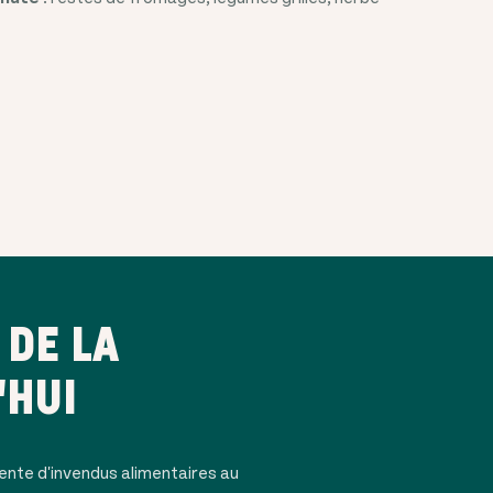
DE LA
'HUI
ente d'invendus alimentaires au