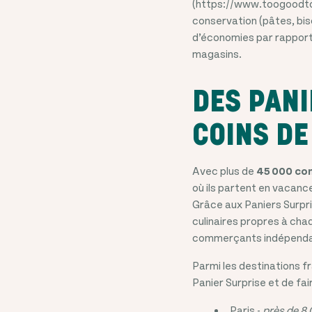
(https://www.toogoodtogo
conservation (pâtes, bis
d’économies par rapport a
magasins.
DES PANI
COINS DE
Avec plus de
45 000 co
où ils partent en vacanc
Grâce aux Paniers Surpri
culinaires propres à c
commerçants indépenda
Parmi les destinations fr
Panier Surprise et de fa
Paris -
près de 8