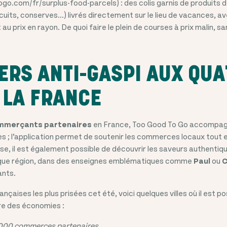
.com/fr/surplus-food-parcels) : des colis garnis de produits d
cuits, conserves…) livrés directement sur le lieu de vacances, av
u prix en rayon. De quoi faire le plein de courses à prix malin, sa
ERS ANTI-GASPI AUX QUA
 LA FRANCE
mmerçants partenaires
en France, Too Good To Go accompagn
es ; l’application permet de soutenir les commerces locaux tout 
se, il est également possible de découvrir les saveurs authentiqu
haque région, dans des enseignes emblématiques comme
Paul
ou
C
nts.
ançaises les plus prisées cet été, voici quelques villes où il est p
ire des économies :
 000 commerces partenaires