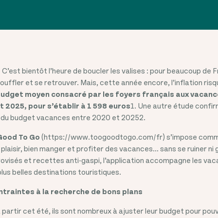
 - C’est bientôt l’heure de boucler les valises : pour beaucoup de F
ffler et se retrouver. Mais, cette année encore, l’inflation risq
budget moyen consacré par les foyers français aux vacanc
 2025, pour s’établir à 1 598 euros
1. Une autre étude confi
 du budget vacances entre 2020 et 20252.
Good To Go
(https://www.toogoodtogo.com/fr) s’impose comme 
 plaisir, bien manger et profiter des vacances… sans se ruiner ni g
rovisés et recettes anti-gaspi, l’application accompagne les vac
lus belles destinations touristiques.
traintes à la recherche de bons plans
à partir cet été, ils sont nombreux à ajuster leur budget pour pouv