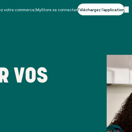
vez votre commerce
|
MyStore se connecter
Téléchargez l'application
FR
R VOS