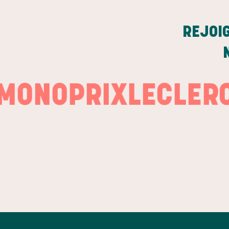
REJOI
OPRIX
LECLERC
LA