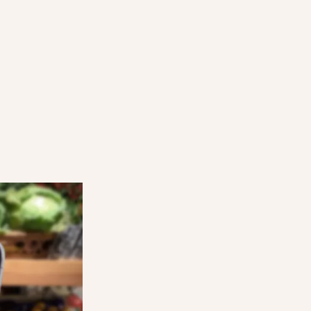
PANIERS
COMMENT FONCTIONNENT LES 
SURPRISE
ÉTAPE 3
euvent
Les clients se présentent dans votre magas
 et réserver
convenue de la collecte, confirment leur
sur l'application et récupèrent leur panier 