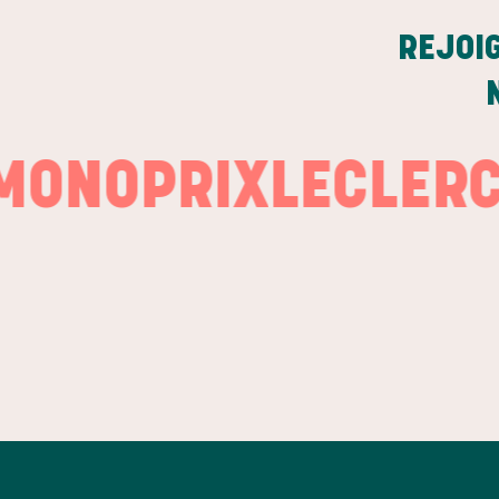
REJOI
OPRIX
LECLERC
LA 