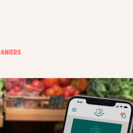
PANIERS
COMMENT FONCTIONNENT LES 
SURPRISE
ÉTAPE 2
pour inscrire
Les utilisateurs ouvrent l'application et p
commencez à
maintenant voir votre magasin sur la carte
z des Paniers
votre Panier Surprise pour le récupérer.
e heure de