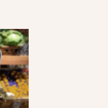
PANIERS
COMMENT FONCTIONNENT LES 
SURPRISE
ÉTAPE 3
euvent
Les clients se présentent dans votre magas
 et réserver
convenue de la collecte, confirment leur
sur l'application et récupèrent leur Panier 