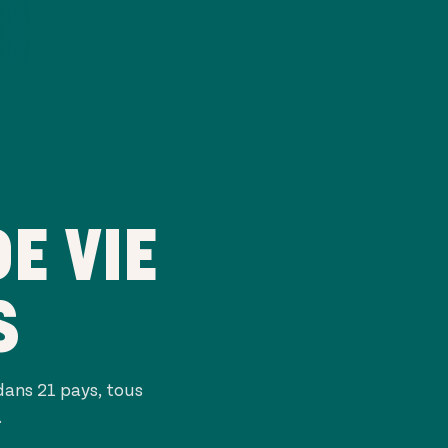
E VIE
S
 dans
21
pays, tous
.