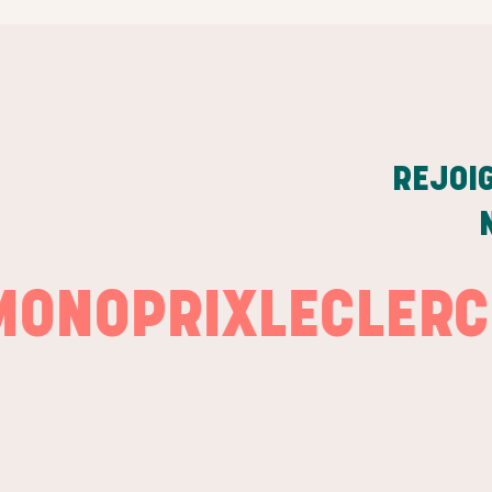
REJOI
OPRIX
LECLERC
LA 