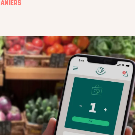
PANIERS
COMMENT FONCTIONNENT LES 
SURPRISE
ÉTAPE 2
pour inscrire
Les utilisateurs ouvrent l'application et p
commencez à
maintenant voir votre magasin sur la carte
z des Paniers
votre Panier Surprise pour le récupérer.
e heure de