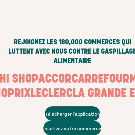
REJOIGNEZ LES
180,000
COMMERCES QUI
LUTTENT AVEC NOUS CONTRE LE GASPILLAG
ALIMENTAIRE
USHI SHOP
ACCOR
CARREFOU
PRIX
LECLERC
LA GRANDE EP
Télécharger l'application
Inscrivez votre commerce