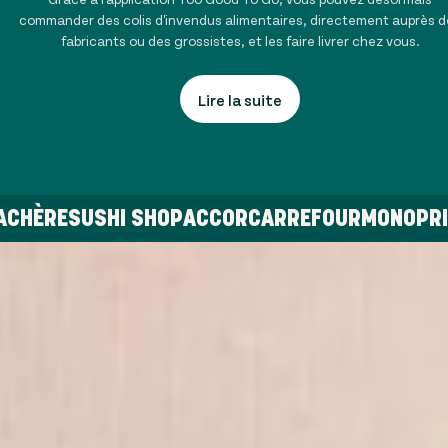
commander des colis d'invendus alimentaires, directement auprès d
fabricants ou des grossistes, et les faire livrer chez vous.
Lire la suite
 BLACHÈRE
SUSHI SHOP
ACCOR
CARREFOUR
MONO