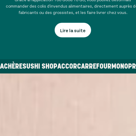
commander des colis d'invendus alimentaires, directement auprès d
fabricants ou des grossistes, et les faire livrer chez vous.
Lire la suite
E BLACHÈRE
SUSHI SHOP
ACCOR
CARREFOUR
MON