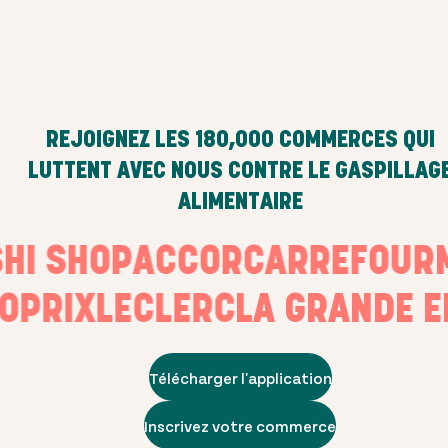
REJOIGNEZ LES
180,000
COMMERCES QUI
LUTTENT AVEC NOUS CONTRE LE GASPILLAG
ALIMENTAIRE
USHI SHOP
ACCOR
CARREFOU
PRIX
LECLERC
LA GRANDE EPI
Télécharger l'application
Inscrivez votre commerce