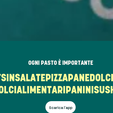
OGNI PASTO È IMPORTANTE
TS
INSALATE
PIZZA
PANE
DOLC
LCI
ALIMENTARI
PANINI
SUSH
Scarica l'app