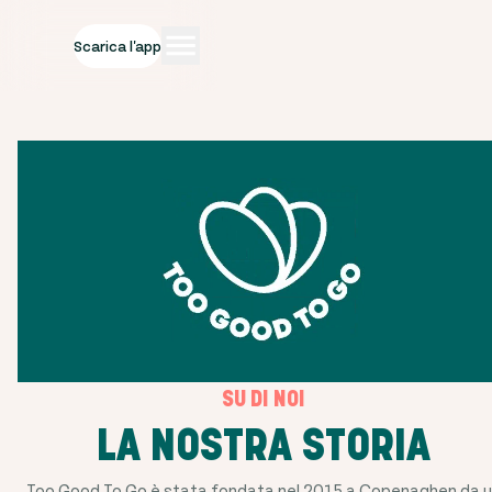
Scarica l'app
SU DI NOI
LA NOSTRA STORIA
Too Good To Go è stata fondata nel 2015 a Copenaghen da 