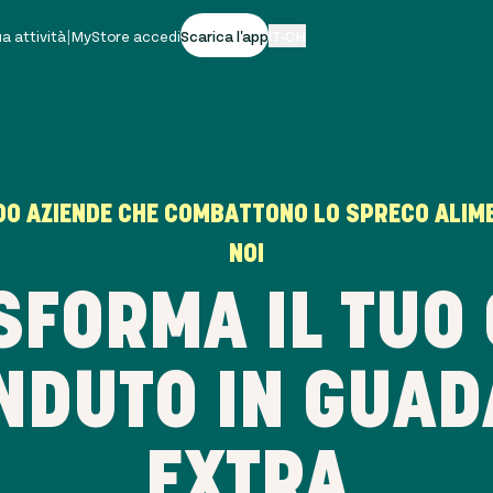
tua attività
|
MyStore accedi
Scarica l'app
IT-CH
00
AZIENDE CHE COMBATTONO LO SPRECO ALIME
NOI
SFORMA IL TUO 
NDUTO IN GUA
EXTRA