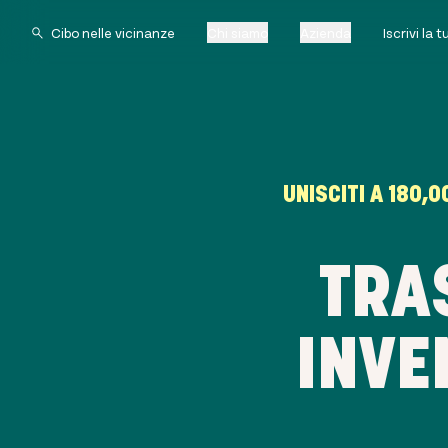
Chi siamo
Azienda
Iscrivi la 
UNISCITI A
180,0
TRA
INVE