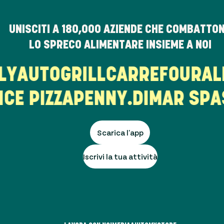
UNISCITI A
180,000
AZIENDE CHE COMBATTO
LO SPRECO ALIMENTARE INSIEME A NOI
TALY
AUTOGRILL
CARREFOUR
E PIZZA
PENNY.
DIMAR SPA
S
Scarica l'app
Iscrivi la tua attività