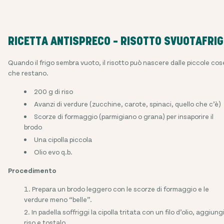
RICETTA ANTISPRECO – RISOTTO SVUOTAFRI
Quando il frigo sembra vuoto, il risotto può nascere dalle piccole cos
che restano.
200 g di riso
Avanzi di verdure (zucchine, carote, spinaci, quello che c’è)
Scorze di formaggio (parmigiano o grana) per insaporire il
brodo
Una cipolla piccola
Olio evo q.b.
Procedimento
Prepara un brodo leggero con le scorze di formaggio e le
verdure meno “belle”.
In padella soffriggi la cipolla tritata con un filo d’olio, aggiungi 
riso e tostalo.