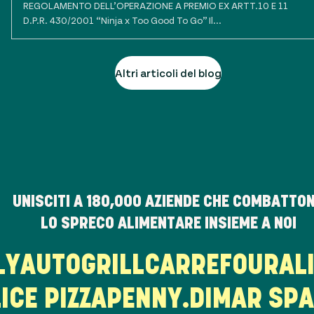
REGOLAMENTO DELL’OPERAZIONE A PREMIO EX ARTT.10 E 11
D.P.R. 430/2001 “Ninja x Too Good To Go” Il...
Altri articoli del blog
UNISCITI A
180,000
AZIENDE CHE COMBATTO
LO SPRECO ALIMENTARE INSIEME A NOI
ALY
AUTOGRILL
CARREFOUR
A
CE PIZZA
PENNY.
DIMAR SPA
S