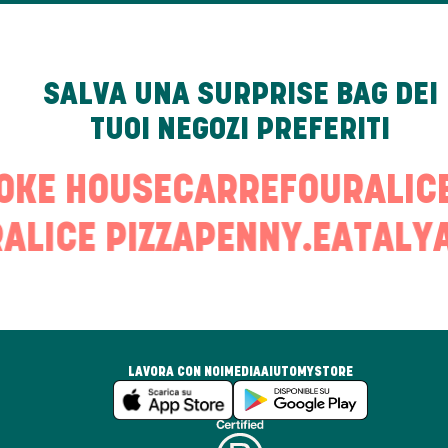
SALVA UNA SURPRISE BAG DEI
TUOI NEGOZI PREFERITI
OKE HOUSE
CARREFOUR
ALIC
ALICE PIZZA
PENNY.
EATALY
A
LAVORA CON NOI
MEDIA
AIUTO
MYSTORE