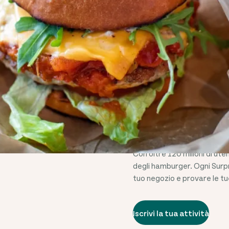
MIGLIAIA 
HAMBURG
Con oltre
120 milioni
di uten
degli hamburger. Ogni Surpri
tuo negozio e provare le tu
Iscrivi la tua attività