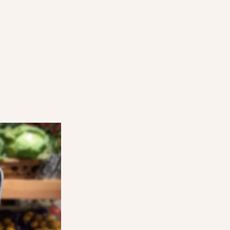
E BAG
COME FUNZIONANO LE SURPRIS
STEP 3
ell'app e
Gli utenti si recano nel tuo negozio all'orario
ozio sulla
concordato, mostrano la conferma d'ordine
ritirano la loro Surprise Bag.