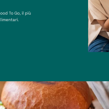
od To Go, il più
limentari.