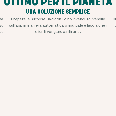
OTTIMO PER IL PIANETA
UNA SOLUZIONE SEMPLICE
una
Prepara le Surprise Bag con il ​​cibo invenduto, vendile
R
su
sull'app in maniera automatica o manuale e lascia che i
co.
clienti vengano a ritirarle.