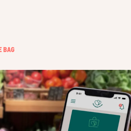
E BAG
COME FUNZIONANO LE SURPRIS
STEP 2
vità su Too
Gli utenti locali aprono la sezione "Scopri" d
i le Surprise
possono quindi vedere il profilo del tuo neg
iro.
mappa e prenotare la Surprise Bag.