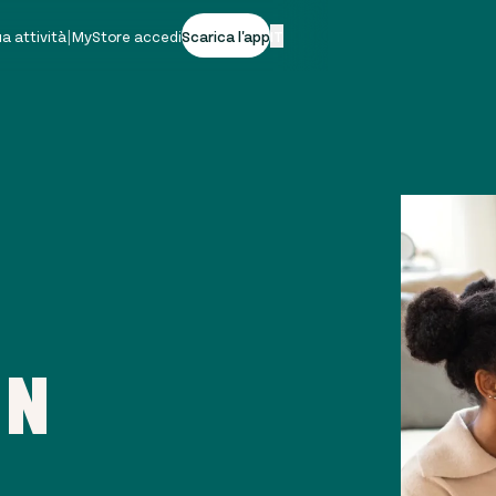
tua attività
|
MyStore accedi
Scarica l'app
IT
IN