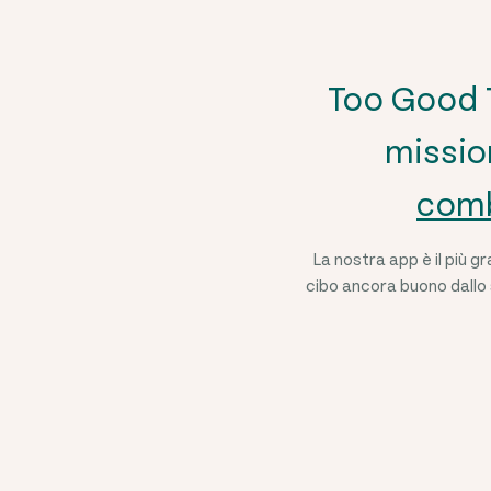
Too Good T
mission
comb
La nostra app è il più 
cibo ancora buono dallo 