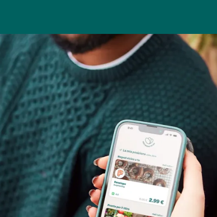
COME UTILIZZARE L'APP
STEP 2
i e nei
Conferma la tua scelta, prenota la Surpri
tramite l'app.