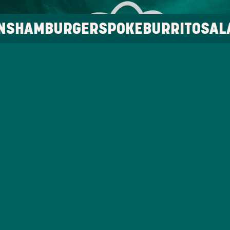
URGERS
POKE
BURRITO
SALADS
PAN