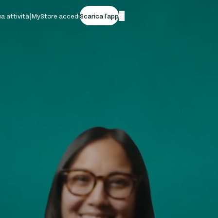
tua attività
|
MyStore accedi
Scarica l'app
IT