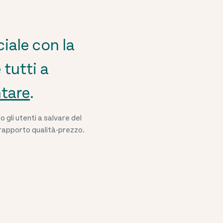
iale con la
 tutti a
ntare
.
gli utenti a salvare del
 rapporto qualità-prezzo.