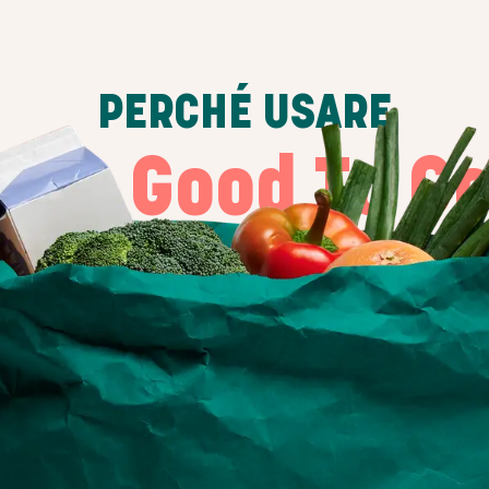
PERCHÉ USARE
Too Good To G