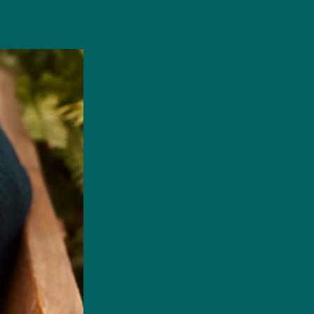
COME UTILIZZARE L'APP
STEP 3
se Bag e paga
Recati al negozio prescelto all'orario spec
conferma il ritiro tramite app e gustati del