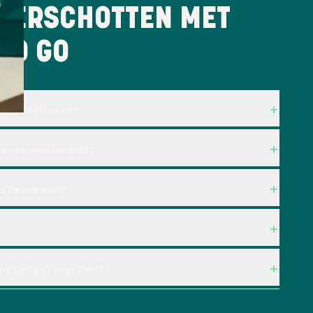
VERSCHOTTEN MET
TO GO
van profiteren?
 voor mijn bedrijf?
d To Go aan?
kmateriaal voorzien?