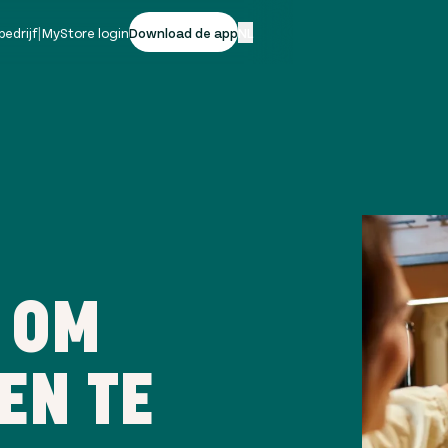
bedrijf
|
MyStore login
Download de app
NL
 OM
EN TE