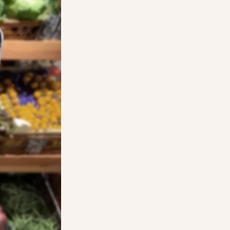
 kunnen nu je
Klanten komen op het afgesproken tijdstip
ssingspakket
winkel, tonen hun bestelling op de app en h
Verrassingspakketten op.