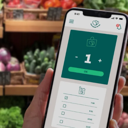
rijf te
Lokale gebruikers bladeren door de app en
egang tot de
winkelprofiel op de kaart zien en je Verra
ten toe,
reserveren om op te halen.