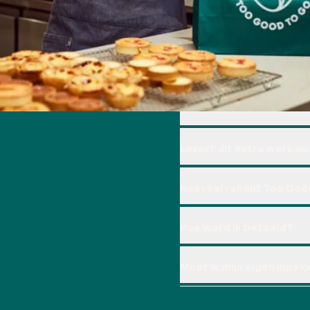
VOEDSELO
TOO GOOD 
Hoe kan mijn winkel hier
Levert dit extra werk op
Hoeveel rekent Too Goo
Hoe word ik betaald?
Moet ik mijn eigen inpa