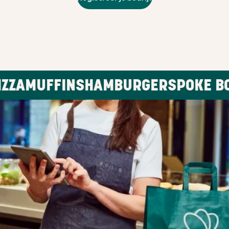
FFINS
HAMBURGERS
POKE BOWLS
B
WAT JE MOET WET
HOE TE PR