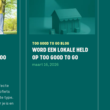
TOO GOOD TO GO BLOG
WORD EEN LOKALE HELD
TOO
OP TOO GOOD TO GO
maart 16, 2026
fecte
pfiets
te type.
 je is en