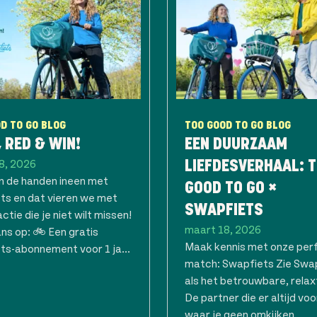
D TO GO BLOG
TOO GOOD TO GO BLOG
, RED & WIN!
EEN DUURZAAM
8, 2026
LIEFDESVERHAAL: 
n de handen ineen met
GOOD TO GO ×
ts en dat vieren we met
SWAPFIETS
ctie die je niet wilt missen!
maart 18, 2026
ns op: 🚲 Een gratis
Maak kennis met onze per
ts-abonnement voor 1 ja...
match: Swapfiets Zie Swa
als het betrouwbare, relax
De partner die er altijd voor
waar je geen omkijken...