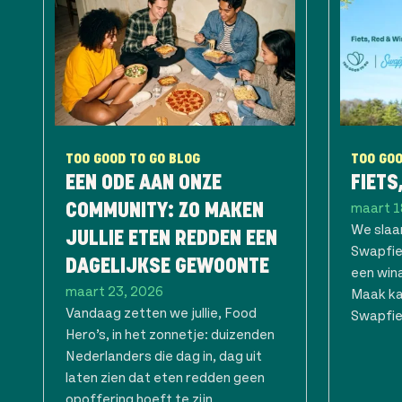
TOO GOOD TO GO BLOG
TOO GOO
EEN ODE AAN ONZE
FIETS
maart 1
COMMUNITY: ZO MAKEN
We slaa
JULLIE ETEN REDDEN EEN
Swapfie
DAGELIJKSE GEWOONTE
een wina
maart 23, 2026
Maak ka
Vandaag zetten we jullie, Food
Swapfie
Hero’s, in het zonnetje: duizenden
Nederlanders die dag in, dag uit
laten zien dat eten redden geen
opoffering hoeft te zijn,...